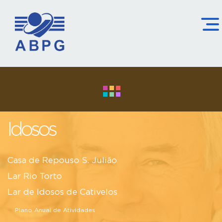
Idosos
Casa de Repouso S. Julião
Lar Rio Torto
Lar de Idosos de Cativelos
Plano Anual de Atividades