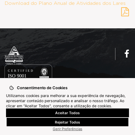
Download do Plano Anual de Atividades dos Lares
Consentimento de Cookies
Utilizamos cookies para melhorar a sua experiência de navegação,
apresentar conteúdo personalizado e analisar o nosso tráfego. Ao
Copyright © 2025 ABPG
clicar em "Aceitar Todos", consente a utilização de cookies.
Livro de Reclamações
Aceitar Todos
By
Rejeitar Todos
Bluesoft
Gerir Preferências